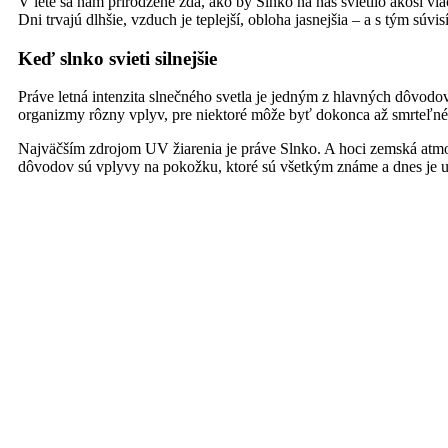
V lete sa nám prirodzene zdá, ako by Slnko na nás svietilo akosi vi
Dni trvajú dlhšie, vzduch je teplejší, obloha jasnejšia – a s tým súv
Keď slnko svieti silnejšie
Práve letná intenzita slnečného svetla je jedným z hlavných dôvodov,
organizmy rôzny vplyv, pre niektoré môže byť dokonca až smrteľné
Najväčším zdrojom UV žiarenia je práve Slnko. A hoci zemská atmos
dôvodov sú vplyvy na pokožku, ktoré sú všetkým známe a dnes je 