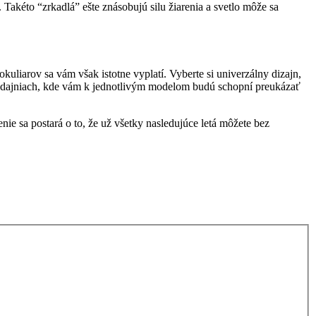
Takéto “zrkadlá” ešte znásobujú silu žiarenia a svetlo môže sa
kuliarov sa vám však istotne vyplatí. Vyberte si univerzálny dizajn,
 predajniach, kde vám k jednotlivým modelom budú schopní preukázať
nie sa postará o to, že už všetky nasledujúce letá môžete bez