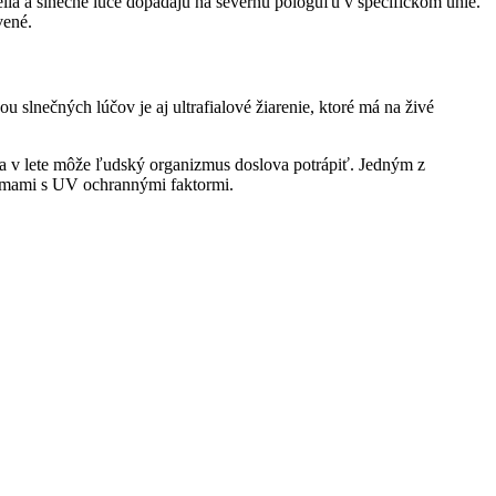
félia a slnečné lúče dopadajú na severnú pologuľu v špecifickom uhle.
vené.
u slnečných lúčov je aj ultrafialové žiarenie, ktoré má na živé
ta v lete môže ľudský organizmus doslova potrápiť. Jedným z
rémami s UV ochrannými faktormi.