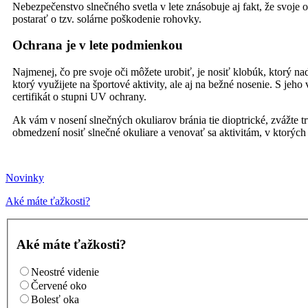
Nebezpečenstvo slnečného svetla v lete znásobuje aj fakt, že svoje
postarať o tzv. solárne poškodenie rohovky.
Ochrana je v lete podmienkou
Najmenej, čo pre svoje oči môžete urobiť, je nosiť klobúk, ktorý na
ktorý využijete na športové aktivity, ale aj na bežné nosenie. S j
certifikát o stupni UV ochrany.
Ak vám v nosení slnečných okuliarov bránia tie dioptrické, zvážte tr
obmedzení nosiť slnečné okuliare a venovať sa aktivitám, v ktorýc
Novinky
Aké máte ťažkosti?
Aké máte ťažkosti?
Neostré videnie
Červené oko
Bolesť oka