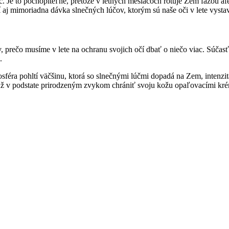
ac. Je to pochopiteľné, pretože v letných mesiacoch rotuje Zem fázou a
isí aj mimoriadna dávka slnečných lúčov, ktorým sú naše oči v lete vysta
 prečo musíme v lete na ochranu svojich očí dbať o niečo viac. Súčasťo
.
féra pohltí väčšinu, ktorá so slnečnými lúčmi dopadá na Zem, intenzi
už v podstate prirodzeným zvykom chrániť svoju kožu opaľovacími k