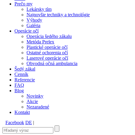
Prečo my
Lekársky tím
Najnovšie techniky a technológie
Výhody
Galéria
Operácie očí
Operácia šedého zákalu
Metóda Prelex
Plastické operácie očí
Ostatné ochorenia očí
Laserové operácie očí
Obvodná očná ambulancia
Šedý zákal
Cenník
Referencie
FAQ
Blog
Novinky
Akcie
Nezaradené
Kontakt
Facebook
DE
|