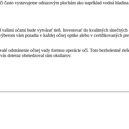
 oči často vystavujeme odrazovým plochám ako napríklad vodná hladina. 
d vašimi očami bude vytvárať tieň. Investovať do kvalitných slnečných o
eho výberom vám poradia v každej očnej optike alebo v certifikovaných
valé odstránenie očnej vady formou operácie očí. Toto bezbolestné rieše
h vás doteraz obmedzoval rám okuliarov.