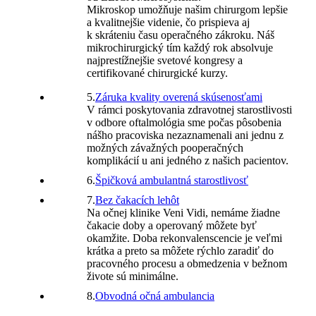
Mikroskop umožňuje našim chirurgom lepšie
a kvalitnejšie videnie, čo prispieva aj
k skráteniu času operačného zákroku. Náš
mikrochirurgický tím každý rok absolvuje
najprestížnejšie svetové kongresy a
certifikované chirurgické kurzy.
5.
Záruka kvality overená skúsenosťami
V rámci poskytovania zdravotnej starostlivosti
v odbore oftalmológia sme počas pôsobenia
nášho pracoviska nezaznamenali ani jednu z
možných závažných pooperačných
komplikácií u ani jedného z našich pacientov.
6.
Špičková ambulantná starostlivosť
7.
Bez čakacích lehôt
Na očnej klinike Veni Vidi, nemáme žiadne
čakacie doby a operovaný môžete byť
okamžite. Doba rekonvalenscencie je veľmi
krátka a preto sa môžete rýchlo zaradiť do
pracovného procesu a obmedzenia v bežnom
živote sú minimálne.
8.
Obvodná očná ambulancia