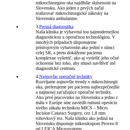
mikrochirurgiou oka najdlhšie skúsenosti na
Slovensku. Ako jeden z prvých začal
realizovať mikrochirurgické zákroky na
Slovensku ambulantne.
3.
Presná diagnostika
Naša klinika je vybavená tou najmodernejšou
diagnostickou a operačnou technológiou. V
mnohých prípadoch disponujeme
prístrojovým vybavením ako jediní v rámci
celej SR, a preto dokážeme pacienta
komplexne vyšetriť, ako aj vyriešiť jeho očné
ochorenie bez toho, aby musel navštíviť iné
diagnostické centrum.
4.
Najnovšie operačné techniky
Rozvíjame najnovšie trendy v mikrochirurgii
oka, preferujeme pre pacienta najbezpečnejšie
a najmenej zaťažujúce operačné techniky.
Ako prvé pracovisko na Slovensku a jedno z
mála v Európe sme zaviedli rutinnú operáciu
sivého zákalu technikou MICS – Micro
Incision Cataract Surgery, cez 1,8 mm
rohovkový rez. Naša klinika ako jediná na
Slovensku disponuje mikroskopom Proveo 8
od LEICA Microsystems.