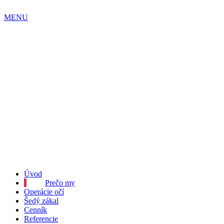
MENU
Úvod
Prečo my
Operácie očí
Šedý zákal
Cenník
Referencie