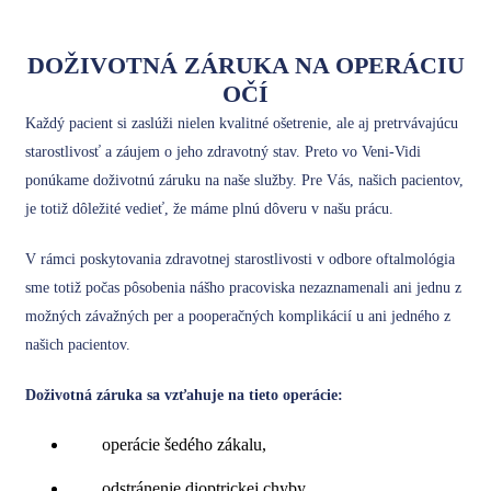
DOŽIVOTNÁ ZÁRUKA NA OPERÁCIU
OČÍ
Každý pacient si zaslúži nielen kvalitné ošetrenie, ale aj pretrvávajúcu
starostlivosť a záujem o jeho zdravotný stav. Preto vo Veni-Vidi
ponúkame doživotnú záruku na naše služby. Pre Vás, našich pacientov,
je totiž dôležité vedieť, že máme plnú dôveru v našu prácu.
V rámci poskytovania zdravotnej starostlivosti v odbore oftalmológia
sme totiž počas pôsobenia nášho pracoviska nezaznamenali ani jednu z
možných závažných per a pooperačných komplikácií u ani jedného z
našich pacientov.
Doživotná záruka sa vzťahuje na tieto operácie:
operácie šedého zákalu,
odstránenie dioptrickej chyby,