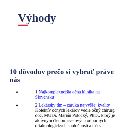
Výhody
10 dôvodov prečo si vybrať práve
nás
1.
Najkomplexnejšia očná klinika na
Slovensku
2.
Lekársky tím – záruka najvyššej kvality
Kolektív očných lekárov vedie očný chirurg
doc. MUDr. Marián Potocký, PhD., ktorý je
aktívnym členom svetových odborných
oftalmologických spoločností a má s