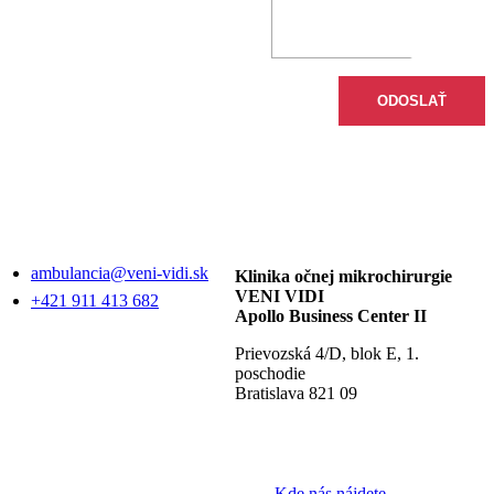
súbory cookie.
Viac informácií tu
KONTAKTUJTE
KDE NÁS
NÁS
NÁJDETE
ambulancia@veni-vidi.sk
Klinika očnej mikrochirurgie
VENI VIDI
+421 911 413 682
Apollo Business Center II
Prievozská 4/D, blok E, 1.
poschodie
Bratislava 821 09
Kde nás nájdete