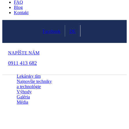
FAQ
Blog
Kontakt
|
Facebook
DE
NAPÍŠTE NÁM
0911 413 682
Lekársky tím
Najnovšie techniky
a technológie
Výhody
Galéria
Média